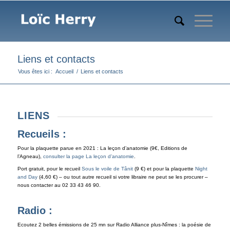
Liens et contacts
Vous êtes ici :
Accueil
/
Liens et contacts
LIENS
Recueils :
Pour la plaquette parue en 2021 : La leçon d’anatomie (9€, Editions de
l’Agneau),
consulter la page La leçon d’anatomie
.
Port gratuit, pour le recueil
Sous le voile de Tânit
(9 €) et pour la plaquette
Night
and Day
(4,60 €) – ou tout autre recueil si votre libraire ne peut se les procurer –
nous contacter au 02 33 43 46 90.
Radio :
Ecoutez 2 belles émissions de 25 mn sur Radio Alliance plus-Nîmes : la poésie de