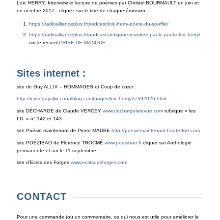
Loïc HERRY. Interview et lecture de poèmes par Christel BOURMAULT en juin et
en octobre 2017 : cliquez sur le titre de chaque émission
https://radioallianceplus.fr/podcast/loic-herry-poete-du-souffle/
https://radioallianceplus.fr/podcast/antigone-revisitee-par-le-poete-loic-herry/
sur le recueil
CRISE DE MANQUE
Sites internet :
site de Guy ALLIX – HOMMAGES et Coup de cœur :
http://inviteguyallix.canalblog.com/pages/loic-herry/27692026.html
site DÉCHARGE de Claude VERCEY
www.dechargelarevue.com
rubrique « les
I.D. » n° 142 et 143
site Poésie maintenant de Pierre MAUBE
http://poesiemaintenant.hautetfort.com
site POÉZIBAO de Florence TROCMÉ
www.poesibao.fr
cliquer sur Anthologie
permanente et sur le 11 septembre
site d’Ecrits des Forges
www.ecritsdesforges.com
CONTACT
Pour une commande (ou un commentaire, ce qui nous est utile pour améliorer le